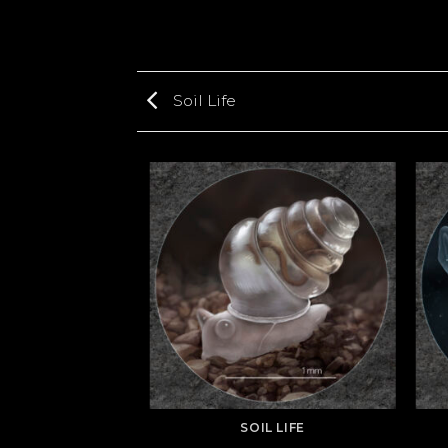
Soil Life
L LIFE
SOIL LIFE