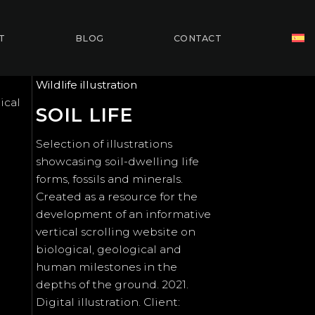
T
BLOG
CONTACT
Wildlife illustration
ical
SOIL LIFE
Selection of illustrations
showcasing soil-dwelling life
forms, fossils and minerals.
Created as a resource for the
development of an informative
vertical scrolling website on
biological, geological and
human milestones in the
depths of the ground. 2021.
Digital illustration. Client: