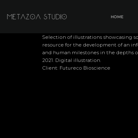
Skip
to
HOME
content
Selection of illustrations showcasing so
resource for the development of an info
and human milestones in the depths o
2021. Digital illustration.
Client: Futureco Bioscience