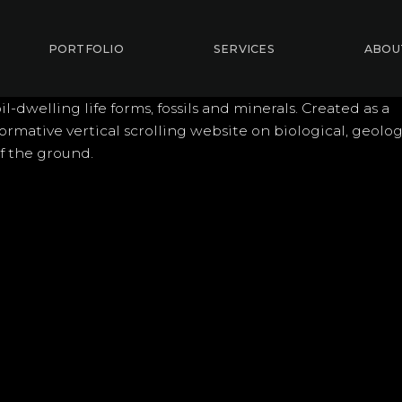
PORTFOLIO
SERVICES
ABOU
il-dwelling life forms, fossils and minerals. Created as a
rmative vertical scrolling website on biological, geolog
f the ground.