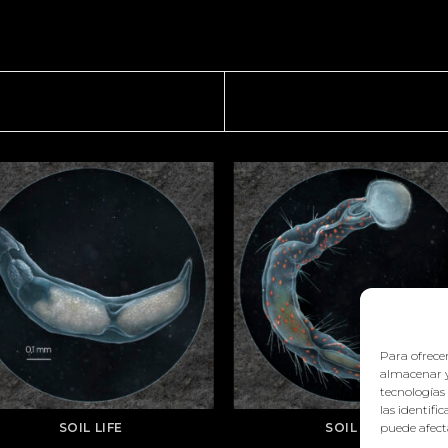
Para ofrecer
almacenar y
tecnologías
las identifi
puede afecta
SOIL LIFE
SOIL LIFE