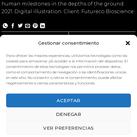
human milestones in the depths of the ground.
2021. Digital illustration. Client: Futureco Bioscience
Soil Life
Soil Life
Gestionar consentimiento
Para ofrecer las mejores experiencias, utilizamos tecnologías como las
cookies para almacenar y/o acceder a la información del dispositivo. El
consentimiento de estas tecnologías nos permitirá procesar datos
como el comportamiento de navegación o las identificaciones únicas
en este sitio. No consentir o retirar el consentimiento, puede afectar
negativamente a ciertas características y funciones.
ACEPTAR
DENEGAR
VER PREFERENCIAS
SOIL LIFE
SOIL LIFE