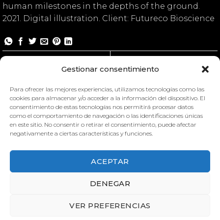
human milestones in the depths of the ground.
2021. Digital illustration. Client: Futureco Bioscience
Soil Life
Soil Life
Gestionar consentimiento
Para ofrecer las mejores experiencias, utilizamos tecnologías como las
cookies para almacenar y/o acceder a la información del dispositivo. El
consentimiento de estas tecnologías nos permitirá procesar datos
como el comportamiento de navegación o las identificaciones únicas
en este sitio. No consentir o retirar el consentimiento, puede afectar
negativamente a ciertas características y funciones.
ACEPTAR
DENEGAR
VER PREFERENCIAS
SOIL LIFE
SOIL LIFE