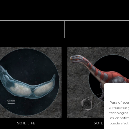
Para ofrecer
almacenar y
tecnologías
las identifi
puede afecta
SOIL LIFE
SOIL LIFE