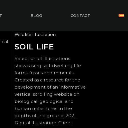
T
BLOG
CONTACT
Wildlife illustration
ical
SOIL LIFE
Selection of illustrations
showcasing soil-dwelling life
forms, fossils and minerals.
Created as a resource for the
development of an informative
vertical scrolling website on
biological, geological and
human milestones in the
depths of the ground. 2021.
Digital illustration. Client: