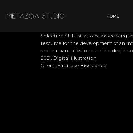
Skip
to
HOME
content
Selection of illustrations showcasing so
resource for the development of an info
and human milestones in the depths o
2021. Digital illustration.
Client: Futureco Bioscience