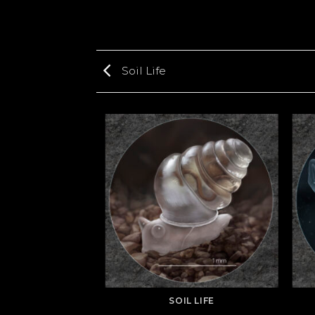
Soil Life
L LIFE
SOIL LIFE