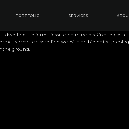
PORTFOLIO
SERVICES
ABOU
il-dwelling life forms, fossils and minerals. Created as a
rmative vertical scrolling website on biological, geolog
f the ground.