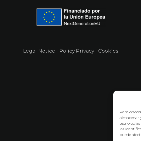
Legal Notice
|
Policy Privacy
|
Cookies
Para ofrecer
almacenar y
tecnologías
las identifi
puede afecta