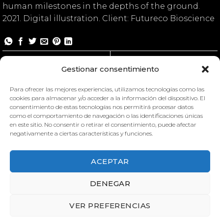
human milestones in the depths of the ground.
2021. Digital illustration. Client: Futureco Bioscience
Soil Life
Soil Life
Gestionar consentimiento
Para ofrecer las mejores experiencias, utilizamos tecnologías como las
cookies para almacenar y/o acceder a la información del dispositivo. El
consentimiento de estas tecnologías nos permitirá procesar datos
como el comportamiento de navegación o las identificaciones únicas
en este sitio. No consentir o retirar el consentimiento, puede afectar
negativamente a ciertas características y funciones.
ACEPTAR
DENEGAR
VER PREFERENCIAS
SOIL LIFE
SOIL LIFE