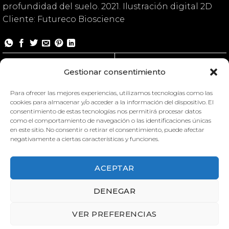
profundidad del suelo. 2021. Ilustración digital 2D
Cliente: Futureco Bioscience
Soil Life
Soil Life
Gestionar consentimiento
Para ofrecer las mejores experiencias, utilizamos tecnologías como las
cookies para almacenar y/o acceder a la información del dispositivo. El
consentimiento de estas tecnologías nos permitirá procesar datos
como el comportamiento de navegación o las identificaciones únicas
en este sitio. No consentir o retirar el consentimiento, puede afectar
negativamente a ciertas características y funciones.
ACEPTAR
SOIL LIFE
DENEGAR
VER PREFERENCIAS
SOIL LIFE