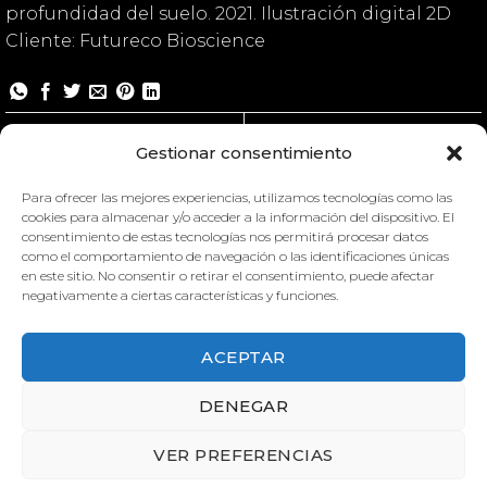
profundidad del suelo. 2021. Ilustración digital 2D
Cliente: Futureco Bioscience
Soil Life
Soil Life
Gestionar consentimiento
Para ofrecer las mejores experiencias, utilizamos tecnologías como las
cookies para almacenar y/o acceder a la información del dispositivo. El
consentimiento de estas tecnologías nos permitirá procesar datos
como el comportamiento de navegación o las identificaciones únicas
en este sitio. No consentir o retirar el consentimiento, puede afectar
negativamente a ciertas características y funciones.
ACEPTAR
SOIL LIFE
DENEGAR
VER PREFERENCIAS
SOIL LIFE