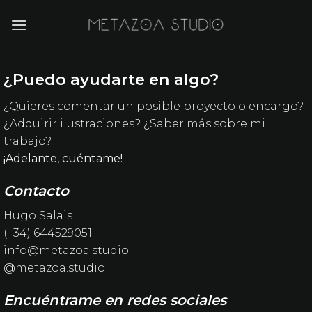
Saltar
al
contenido
¿Puedo ayudarte en algo?
¿Quieres comentar un posible proyecto o encargo?
¿Adquirir ilustraciones? ¿Saber más sobre mi
trabajo?
¡Adelante, cuéntame!
Contacto
Hugo Salais
(+34) 644529051
info@metazoa.studio
@metazoa.studio
Encuéntrame en redes sociales