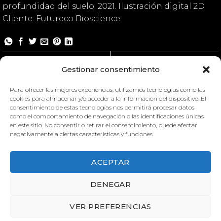
profundidad del suelo. 2021. Ilustración digital 2D
Cliente: Futureco Bioscience
Soil Life
Soil Life
Gestionar consentimiento
Para ofrecer las mejores experiencias, utilizamos tecnologías como las
cookies para almacenar y/o acceder a la información del dispositivo. El
consentimiento de estas tecnologías nos permitirá procesar datos
como el comportamiento de navegación o las identificaciones únicas
en este sitio. No consentir o retirar el consentimiento, puede afectar
negativamente a ciertas características y funciones.
ACEPTAR
SOIL LIFE
DENEGAR
VER PREFERENCIAS
SOIL LIFE