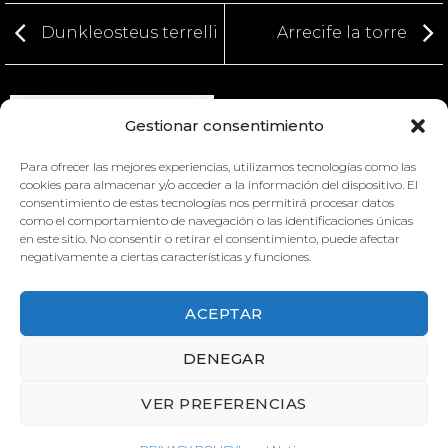
Dunkleosteus terrelli
Arrecife la torre
Gestionar consentimiento
Para ofrecer las mejores experiencias, utilizamos tecnologías como las
cookies para almacenar y/o acceder a la información del dispositivo. El
consentimiento de estas tecnologías nos permitirá procesar datos
como el comportamiento de navegación o las identificaciones únicas
ARRECIFE LA TORRE
en este sitio. No consentir o retirar el consentimiento, puede afectar
negativamente a ciertas características y funciones.
ACEPTAR
DENEGAR
ODONTOCHILE SPINIFERA
VER PREFERENCIAS