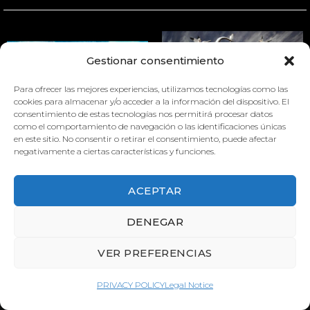
Gestionar consentimiento
Para ofrecer las mejores experiencias, utilizamos tecnologías como las
cookies para almacenar y/o acceder a la información del dispositivo. El
STORMY WEATHER
consentimiento de estas tecnologías nos permitirá procesar datos
como el comportamiento de navegación o las identificaciones únicas
ARRECIFE LA TORRE
en este sitio. No consentir o retirar el consentimiento, puede afectar
negativamente a ciertas características y funciones.
ACEPTAR
DENEGAR
VER PREFERENCIAS
PRIVACY POLICY
Legal Notice