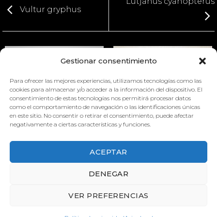
Lutjanus cyanopterus
Vultur gryphus
Gestionar consentimiento
Para ofrecer las mejores experiencias, utilizamos tecnologías como las
cookies para almacenar y/o acceder a la información del dispositivo. El
consentimiento de estas tecnologías nos permitirá procesar datos
como el comportamiento de navegación o las identificaciones únicas
en este sitio. No consentir o retirar el consentimiento, puede afectar
CONDUCTAS MATERNALES
PHALACROCORAX CARBO
DEL RATÓN
negativamente a ciertas características y funciones.
ACEPTAR
DENEGAR
VER PREFERENCIAS