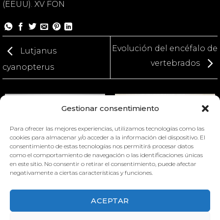
(EEUU). XV FON
Evolución del encéfalo de
Lutjanus
vertebrados
cyanopterus
Gestionar consentimiento
Para ofrecer las mejores experiencias, utilizamos tecnologías como las
cookies para almacenar y/o acceder a la información del dispositivo. El
consentimiento de estas tecnologías nos permitirá procesar datos
como el comportamiento de navegación o las identificaciones únicas
en este sitio. No consentir o retirar el consentimiento, puede afectar
CONDUCTAS MATERNALES
PHALACROCORAX CARBO
negativamente a ciertas características y funciones.
DEL RATÓN
ACEPTAR