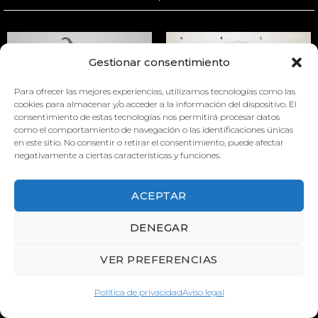
Gestionar consentimiento
Para ofrecer las mejores experiencias, utilizamos tecnologías como las
cookies para almacenar y/o acceder a la información del dispositivo. El
consentimiento de estas tecnologías nos permitirá procesar datos
como el comportamiento de navegación o las identificaciones únicas
CONDUCTAS MATERNALES
PHALACROCORAX CARBO
en este sitio. No consentir o retirar el consentimiento, puede afectar
DEL RATÓN
negativamente a ciertas características y funciones.
ACEPTAR
DENEGAR
VER PREFERENCIAS
Política de privacidad
Aviso legal