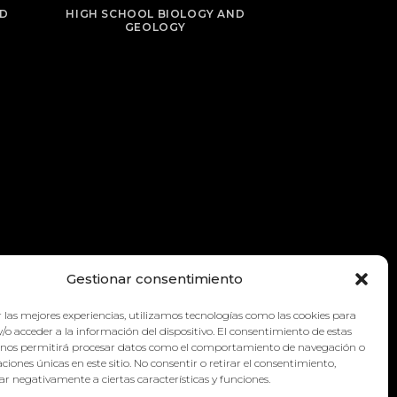
ND
HIGH SCHOOL BIOLOGY AND
GEOLOGY
Gestionar consentimiento
 las mejores experiencias, utilizamos tecnologías como las cookies para
/o acceder a la información del dispositivo. El consentimiento de estas
 nos permitirá procesar datos como el comportamiento de navegación o
caciones únicas en este sitio. No consentir o retirar el consentimiento,
r negativamente a ciertas características y funciones.