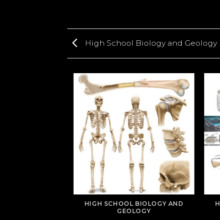
High School Biology and Geology
L BIOLOGY AND
HIGH SCHOOL BIOLOGY AND
H
OLOGY
GEOLOGY