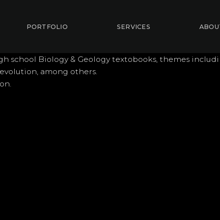
PORTFOLIO
SERVICES
ABOU
 high school Biology & Geology textobooks, themes includ
 evolution, among others.
ion.