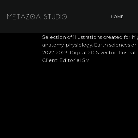
Skip
to
HOME
content
Selection of illustrations created for
anatomy, physiology, Earth sciences or
2022-2023. Digital 2D & vector illustrat
Client: Editorial SM