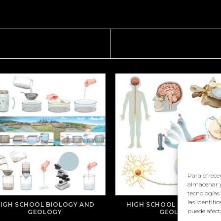
Para ofrecer
almacenar y
tecnologías
las identifi
IGH SCHOOL BIOLOGY AND
HIGH SCHOOL BIOLOGY A
puede afecta
GEOLOGY
GEOLOGY