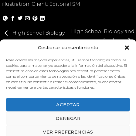
illustration. Client: Editorial SM
High School Biology and
High School Biology
Geology
and Geology
Gestionar consentimiento
Para ofrecer las mejores experiencias, utilizamos tecnologías como las
cookies para almacenar y/o acceder a la información del dispositivo. El
consentimiento de estas tecnologías nos permitirá procesar datos
como el comportamiento de navegación o las identificaciones únicas
en este sitio. No consentir o retirar el consentimiento, puede afectar
negativamente a ciertas características y funciones.
ACEPTAR
DENEGAR
HIGH SCHOOL BIOLOGY AND
HIGH SCHOOL BIOLOGY AND
VER PREFERENCIAS
GEOLOGY
GEOLOGY