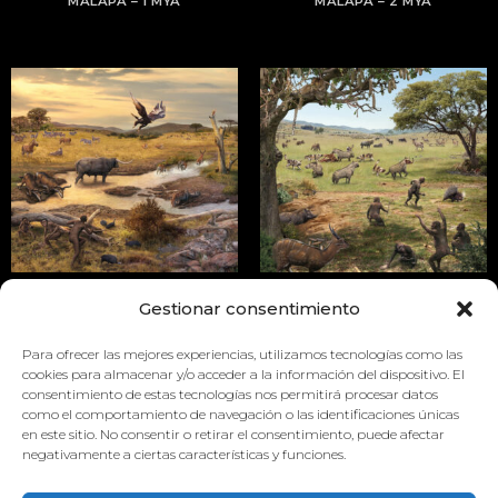
MALAPA – 1 MYA
MALAPA – 2 MYA
MALAPA III
MALAPA II
Gestionar consentimiento
Para ofrecer las mejores experiencias, utilizamos tecnologías como las
cookies para almacenar y/o acceder a la información del dispositivo. El
consentimiento de estas tecnologías nos permitirá procesar datos
como el comportamiento de navegación o las identificaciones únicas
en este sitio. No consentir o retirar el consentimiento, puede afectar
negativamente a ciertas características y funciones.