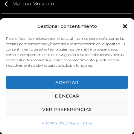
Malapa Museum I
Gestionar consentimiento
Para ofrecer las mejores experiencias, utilizamos tecnologías como las
cookies para almacenar y/o acceder a la información del dispositivo. El
consentimiento de estas tecnologías nos permitirá procesar datos
como el comportamiento de navegación o las identificaciones únicas
en este sitio. No consentir o retirar el consentimiento, puede afectar
MALAPA MUSEUM I
negativamente a ciertas características y funciones.
HOMO NALEDI.
ACEPTAR
DENEGAR
VER PREFERENCIAS
PRIVACY POLICY
Legal Notice