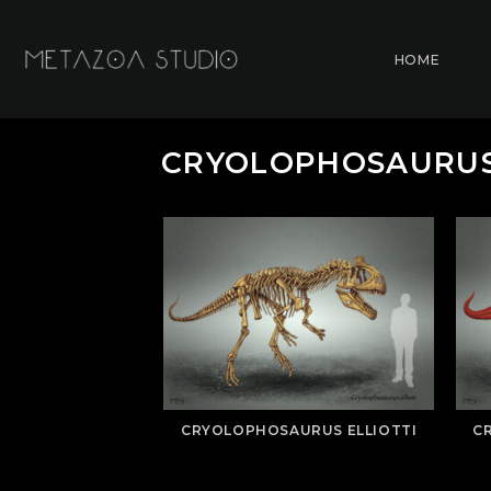
Skip
to
HOME
content
CRYOLOPHOSAURUS
CRYOLOPHOSAURUS ELLIOTTI
C