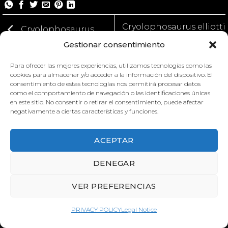
Cryolophosaurus elliotti
Cryolophosaurus
Gestionar consentimiento
elliotti
Para ofrecer las mejores experiencias, utilizamos tecnologías como las
cookies para almacenar y/o acceder a la información del dispositivo. El
consentimiento de estas tecnologías nos permitirá procesar datos
como el comportamiento de navegación o las identificaciones únicas
en este sitio. No consentir o retirar el consentimiento, puede afectar
negativamente a ciertas características y funciones.
ACEPTAR
CRYOLOPHOSAURUS
CRYOLOPHOSAURUS
DENEGAR
ELLIOTTI
ELLIOTTI
VER PREFERENCIAS
PRIVACY POLICY
Legal Notice