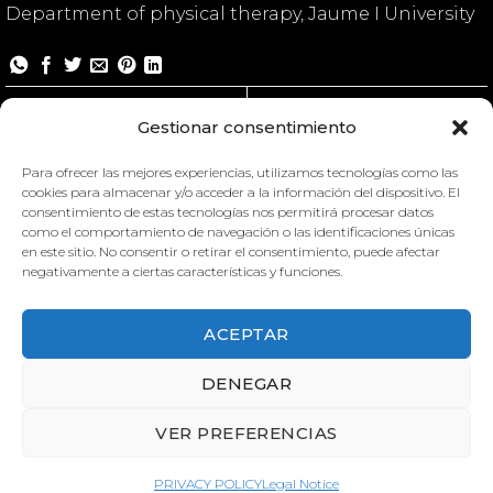
Department of physical therapy, Jaume I University
Child motor skills
Gestionar consentimiento
Para ofrecer las mejores experiencias, utilizamos tecnologías como las
cookies para almacenar y/o acceder a la información del dispositivo. El
consentimiento de estas tecnologías nos permitirá procesar datos
como el comportamiento de navegación o las identificaciones únicas
en este sitio. No consentir o retirar el consentimiento, puede afectar
negativamente a ciertas características y funciones.
ACEPTAR
DENEGAR
VER PREFERENCIAS
CHILD MOTOR SKILLS
CHILD MOTOR SKILLS
PRIVACY POLICY
Legal Notice