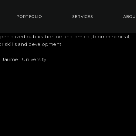
PORTFOLIO
SERVICES
ABOU
a specialized publication on anatomical, biomechanical,
or skills and development.
, Jaume I University