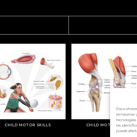
Para ofrecer
almacenar y
tecnologías
CHILD MOTOR SKILLS
CHILD MOTOR SKILLS
las identifi
puede afecta