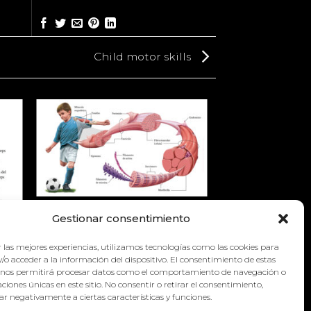
Child motor skills
CHILD MOTOR SKILLS
Gestionar consentimiento
 las mejores experiencias, utilizamos tecnologías como las cookies para
/o acceder a la información del dispositivo. El consentimiento de estas
 nos permitirá procesar datos como el comportamiento de navegación o
caciones únicas en este sitio. No consentir o retirar el consentimiento,
r negativamente a ciertas características y funciones.