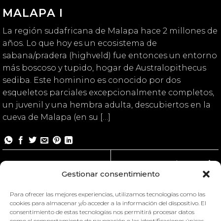
MALAPA I
La región sudafricana de Malapa hace 2 millones de
años. Lo que hoy es un ecosistema de
sabana/pradera (highveld) fue entonces un entorno
más boscoso y tupido, hogar de Australopithecus
sediba. Este hominino es conocido por dos
esqueletos parciales excepcionalmente completos,
un juvenil y una hembra adulta, descubiertos en la
cueva de Malapa (en su […]
Malapa II
Gestionar consentimiento
Para ofrecer las mejores experiencias, utilizamos tecnologías como las
cookies para almacenar y/o acceder a la información del dispositivo. El
consentimiento de estas tecnologías nos permitirá procesar datos
como el comportamiento de navegación o las identificaciones únicas