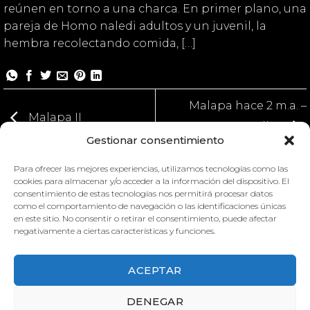
reúnen en torno a una charca. En primer plano, una
pareja de Homo naledi adultos y un juvenil, la
hembra recolectando comida, […]
Malapa hace 2 m.a. –
Malapa II
Detalles
Gestionar consentimiento
Para ofrecer las mejores experiencias, utilizamos tecnologías como las
cookies para almacenar y/o acceder a la información del dispositivo. El
consentimiento de estas tecnologías nos permitirá procesar datos
como el comportamiento de navegación o las identificaciones únicas
en este sitio. No consentir o retirar el consentimiento, puede afectar
negativamente a ciertas características y funciones.
ACEPTAR
DENEGAR
MALAPA I
MALAPA II