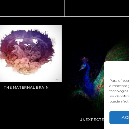
Para ofrecer
almacenar y
THE MATERNAL BRAIN
tecnologías
las identifi
puede afecta
AC
UNEXPECTED RESULTS