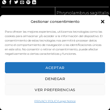
Phrynolambrus sagittalis
Gestionar consentimiento
Para ofrecer las mejores experiencias, utilizamos tecnologías como las
cookies para almacenar y/o acceder a la información del dispositivo. El
consentimiento de estas tecnologías nos permitirá procesar datos
como el comportamiento de navegación o las identificaciones únicas
en este sitio. No consentir o retirar el consentimiento, puede afectar
negativamente a ciertas características y funciones.
ACEPTAR
DENEGAR
PHRYNOLAMBRUS
SAGITTALIS
VER PREFERENCIAS
PRIVACY POLICY
Legal Notice