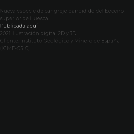
Nueva especie de cangrejo dairoidido del Eoceno
superior de Huesca.
Publicada aquí
2021. Ilustración digital 2D y 3D
Cliente: Instituto Geológico y Minero de España
(IGME-CSIC)