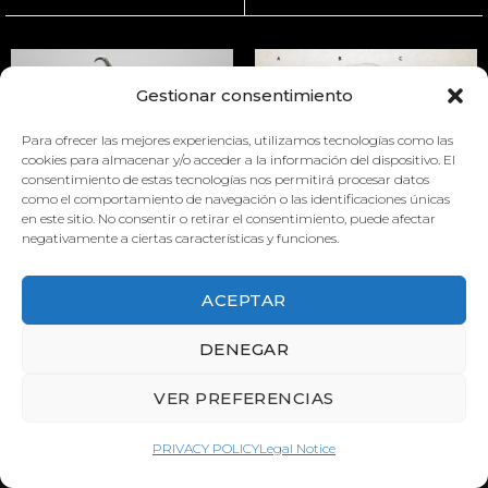
Gestionar consentimiento
Para ofrecer las mejores experiencias, utilizamos tecnologías como las
cookies para almacenar y/o acceder a la información del dispositivo. El
consentimiento de estas tecnologías nos permitirá procesar datos
como el comportamiento de navegación o las identificaciones únicas
MATERNAL BEHAVIOURS OF
PHALACROCORAX CARBO
en este sitio. No consentir o retirar el consentimiento, puede afectar
THE MOUSE
negativamente a ciertas características y funciones.
ACEPTAR
DENEGAR
VER PREFERENCIAS
PRIVACY POLICY
Legal Notice