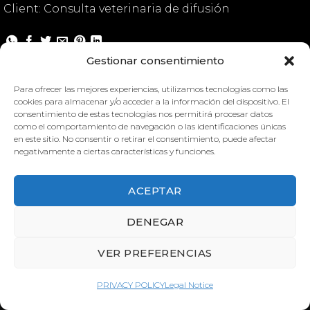
Client: Consulta veterinaria de difusión
Gestionar consentimiento
Canine Heart
Canine Heart
Para ofrecer las mejores experiencias, utilizamos tecnologías como las
cookies para almacenar y/o acceder a la información del dispositivo. El
consentimiento de estas tecnologías nos permitirá procesar datos
como el comportamiento de navegación o las identificaciones únicas
en este sitio. No consentir o retirar el consentimiento, puede afectar
negativamente a ciertas características y funciones.
ACEPTAR
CANINE HEART
CANINE HEART
DENEGAR
VER PREFERENCIAS
PRIVACY POLICY
Legal Notice