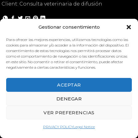
Client: Consulta veterinaria de difusión
Gestionar consentimiento
Canine Heart
Para ofrecer las mejores experiencias, utilizamos tecnologías como las
cookies para almacenar y/o acceder a la información del dispositivo. El
consentimiento de estas tecnologías nos permitirá procesar datos
como el comportamiento de navegación o las identificaciones únicas
en este sitio. No consentir o retirar el consentimiento, puede afectar
negativamente a ciertas características y funciones.
ACEPTAR
CANINE HEART
CANINE HEART
DENEGAR
VER PREFERENCIAS
PRIVACY POLICY
Legal Notice