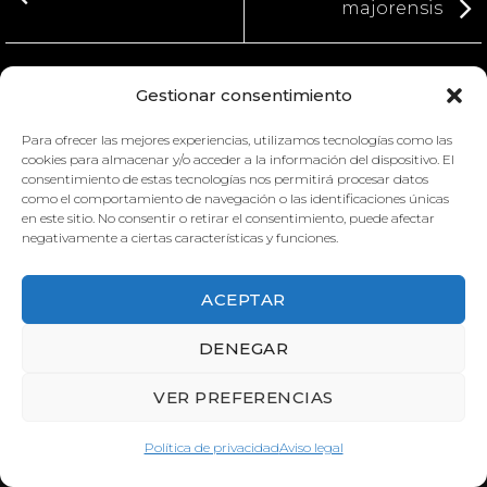
majorensis
Gestionar consentimiento
Para ofrecer las mejores experiencias, utilizamos tecnologías como las
cookies para almacenar y/o acceder a la información del dispositivo. El
consentimiento de estas tecnologías nos permitirá procesar datos
como el comportamiento de navegación o las identificaciones únicas
en este sitio. No consentir o retirar el consentimiento, puede afectar
negativamente a ciertas características y funciones.
FRINGILLA POLATKEZI
ECHIUM HANDIENSE
ACEPTAR
DENEGAR
VER PREFERENCIAS
Política de privacidad
Aviso legal