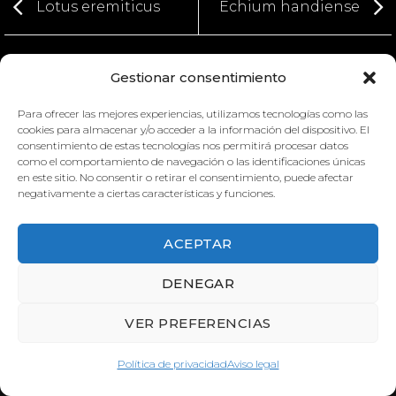
Lotus eremiticus
Echium handiense
Gestionar consentimiento
Para ofrecer las mejores experiencias, utilizamos tecnologías como las
cookies para almacenar y/o acceder a la información del dispositivo. El
consentimiento de estas tecnologías nos permitirá procesar datos
como el comportamiento de navegación o las identificaciones únicas
en este sitio. No consentir o retirar el consentimiento, puede afectar
negativamente a ciertas características y funciones.
FRINGILLA POLATKEZI
ECHIUM HANDIENSE
ACEPTAR
DENEGAR
VER PREFERENCIAS
Política de privacidad
Aviso legal