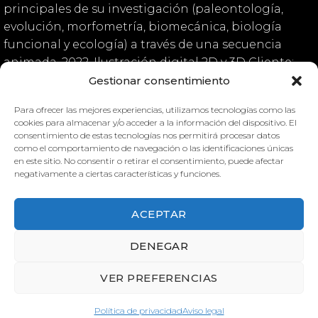
principales de su investigación (paleontología,
evolución, morfometría, biomecánica, biología
funcional y ecología) a través de una secuencia
animada. 2022. Ilustración digital 2D y 3D Cliente:
Macrofun Research Group, Universitat de València
Gestionar consentimiento
Para ofrecer las mejores experiencias, utilizamos tecnologías como las
cookies para almacenar y/o acceder a la información del dispositivo. El
consentimiento de estas tecnologías nos permitirá procesar datos
Macrofun Landing
como el comportamiento de navegación o las identificaciones únicas
en este sitio. No consentir o retirar el consentimiento, puede afectar
negativamente a ciertas características y funciones.
ACEPTAR
DENEGAR
VER PREFERENCIAS
MACROFUN LANDING
MACROFUN LANDING
Política de privacidad
Aviso legal