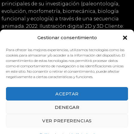
principales de su investigación (paleontología,
evolución, morfometría, biomecánica, biología
funcional y ecología) a través de una secuencia
animada. 2022. Ilustración digital 2D y 3D Cliente:
Macrofun Research Group, Universitat de València
Gestionar consentimiento
Para ofrecer las mejores experiencias, utilizamos tecnologías como las
cookies para almacenar y/o acceder a la información del dispositivo. El
consentimiento de estas tecnologías nos permitirá procesar datos
Macrofun Landing
como el comportamiento de navegación o las identificaciones únicas
en este sitio. No consentir o retirar el consentimiento, puede afectar
negativamente a ciertas características y funciones.
ACEPTAR
DENEGAR
MACROFUN LANDING
VER PREFERENCIAS
MACROFUN LANDING