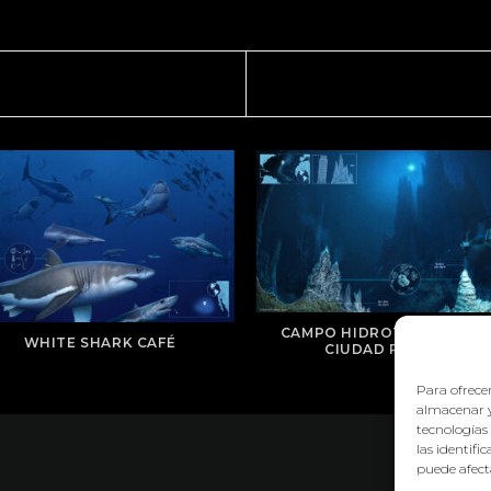
CAMPO HIDROTERMAL DE 
WHITE SHARK CAFÉ
CIUDAD PERDIDA
Para ofrecer
almacenar y
tecnologías
las identifi
puede afecta