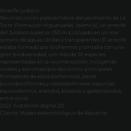
Arrecife jurásico
Reconstrucción paleoartística del yacimiento de La
Torre (Formación Higueruelas, Valencia), un arrecife
del Jurásico superior (150 m.a.) situado en un mar
somero de aguas cálidas y transparentes. El arrecife
estaba formado por biohermos y contaba con una
gran biodiversidad, con más de 30 especies
representadas en la reconstrucción, incluyendo
corales y estromatopóridos (como principales
formadores de estos biohermos), peces
picnodontiformes y osteolepiformes, esponjas,
equinodermos, anélidos, bivalvos o gasterópodos,
entre otros.
2022. Ilustración digital 2D
Cliente: Museo paleontológico de Alpuente