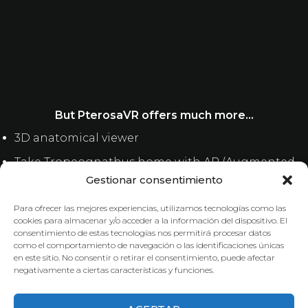
But PterosaVR offers much more…
3D anatomical viewer
Take Tropeognathus home with AR (Augmented
Reality).
Gestionar consentimiento
Pterosaur information
Para ofrecer las mejores experiencias, utilizamos tecnologías como las
cookies para almacenar y/o acceder a la información del dispositivo. El
consentimiento de estas tecnologías nos permitirá procesar datos
como el comportamiento de navegación o las identificaciones únicas
en este sitio. No consentir o retirar el consentimiento, puede afectar
negativamente a ciertas características y funciones.