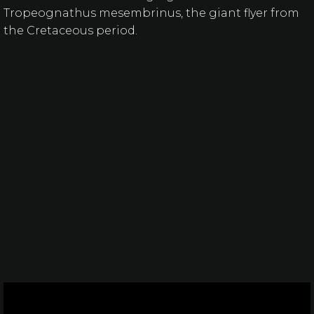
Tropeognathus mesembrinus, the giant flyer from
the Cretaceous period.
Video
Player