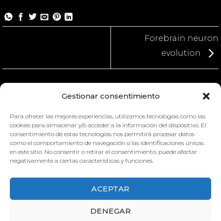
Forebrain neuron
evolution
Gestionar consentimiento
Para ofrecer las mejores experiencias, utilizamos tecnologías como las
cookies para almacenar y/o acceder a la información del dispositivo. El
consentimiento de estas tecnologías nos permitirá procesar datos
como el comportamiento de navegación o las identificaciones únicas
en este sitio. No consentir o retirar el consentimiento, puede afectar
negativamente a ciertas características y funciones.
ACEPTAR
DENEGAR
FOREBRAIN NEURON