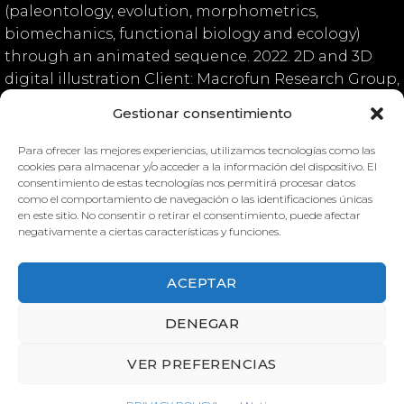
(paleontology, evolution, morphometrics,
biomechanics, functional biology and ecology)
through an animated sequence. 2022. 2D and 3D
digital illustration Client: Macrofun Research Group,
University of Valencia
Gestionar consentimiento
Para ofrecer las mejores experiencias, utilizamos tecnologías como las
cookies para almacenar y/o acceder a la información del dispositivo. El
consentimiento de estas tecnologías nos permitirá procesar datos
Macrofun Landing
Macrofun Landing
como el comportamiento de navegación o las identificaciones únicas
en este sitio. No consentir o retirar el consentimiento, puede afectar
negativamente a ciertas características y funciones.
ACEPTAR
DENEGAR
MACROFUN LANDING
MACROFUN LANDING
VER PREFERENCIAS