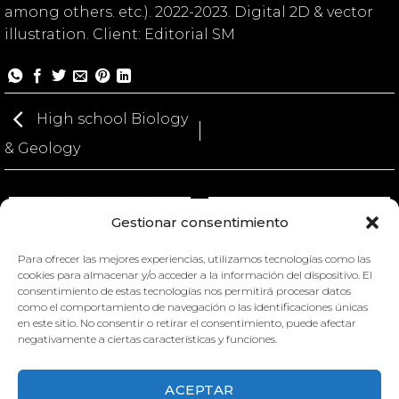
among others. etc.). 2022-2023. Digital 2D & vector
illustration. Client: Editorial SM
High school Biology
& Geology
Gestionar consentimiento
Para ofrecer las mejores experiencias, utilizamos tecnologías como las
cookies para almacenar y/o acceder a la información del dispositivo. El
HIGH SCHOOL BIOLOGY &
consentimiento de estas tecnologías nos permitirá procesar datos
HIGH SCHOOL BIOLOGY &
GEOLOGY
como el comportamiento de navegación o las identificaciones únicas
GEOLOGY
en este sitio. No consentir o retirar el consentimiento, puede afectar
negativamente a ciertas características y funciones.
ACEPTAR