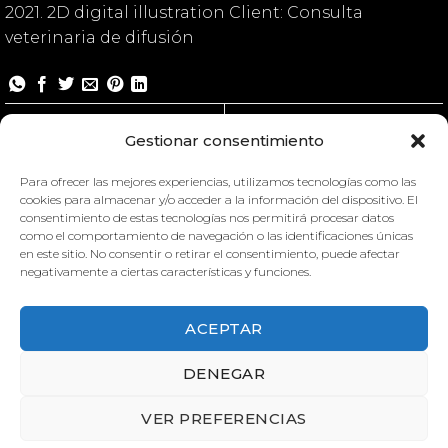
2021. 2D digital illustration Client: Consulta
veterinaria de difusión
Feline behaviour
Feline behaviour
Gestionar consentimiento
Para ofrecer las mejores experiencias, utilizamos tecnologías como las
cookies para almacenar y/o acceder a la información del dispositivo. El
consentimiento de estas tecnologías nos permitirá procesar datos
como el comportamiento de navegación o las identificaciones únicas
en este sitio. No consentir o retirar el consentimiento, puede afectar
negativamente a ciertas características y funciones.
ACEPTAR
FELINE BEHAVIOUR
FELINE BEHAVIOUR
DENEGAR
VER PREFERENCIAS