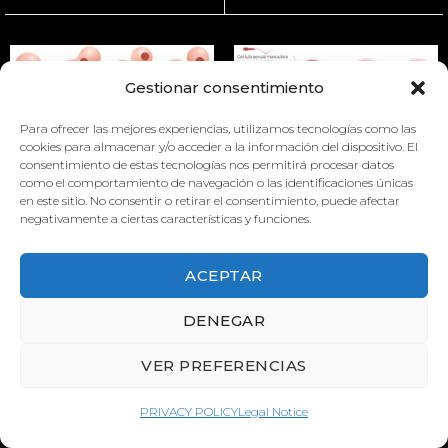
Gestionar consentimiento
Para ofrecer las mejores experiencias, utilizamos tecnologías como las
cookies para almacenar y/o acceder a la información del dispositivo. El
consentimiento de estas tecnologías nos permitirá procesar datos
HIGH SCHOOL BIOLOGY
como el comportamiento de navegación o las identificaciones únicas
HIGH SCHOOL BIOLOGY
en este sitio. No consentir o retirar el consentimiento, puede afectar
negativamente a ciertas características y funciones.
ACEPTAR
DENEGAR
VER PREFERENCIAS
PRIVACY POLICY
Legal Notice