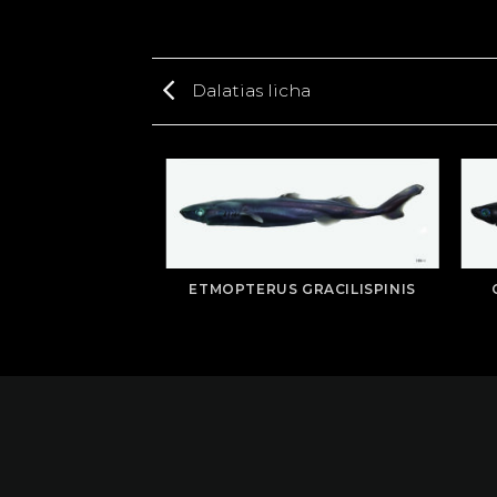
Dalatias licha
AS LICHA
ETMOPTERUS GRACILISPINIS