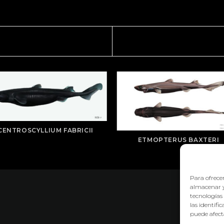
CENTROSCYLLIUM FABRICII
ETMOPTERUS BAXTERI
Para ofrecer
almacenar y
tecnologías
las identifi
puede afecta