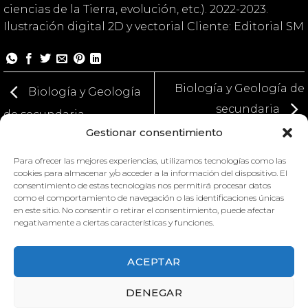
ciencias de la Tierra, evolución, etc.). 2022-2023.
Ilustración digital 2D y vectorial Cliente: Editorial SM
Biología y Geología de
Biología y Geología
secundaria
de secundaria
Gestionar consentimiento
Para ofrecer las mejores experiencias, utilizamos tecnologías como las
cookies para almacenar y/o acceder a la información del dispositivo. El
consentimiento de estas tecnologías nos permitirá procesar datos
como el comportamiento de navegación o las identificaciones únicas
en este sitio. No consentir o retirar el consentimiento, puede afectar
BIOLOGÍA Y GEOLOGÍA DE
negativamente a ciertas características y funciones.
BIOLOGÍA Y GEOLOGÍA DE
SECUNDARIA
SECUNDARIA
ACEPTAR
DENEGAR