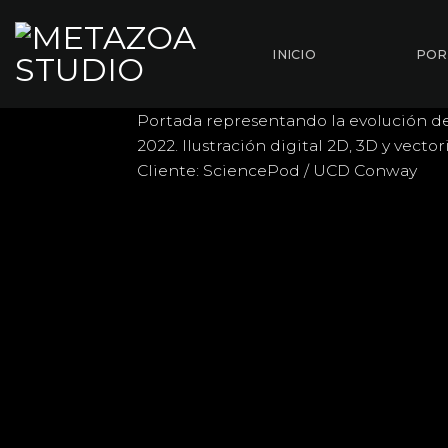
Saltar
al
INICIO
POR
contenido
Portada representando la evolución d
2022. Ilustración digital 2D, 3D y vectori
Cliente: SciencePod / UCD Conway