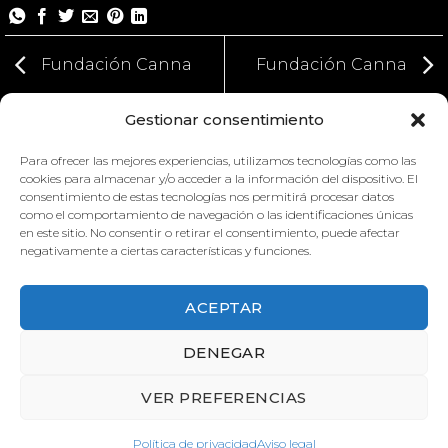
Fundación Canna
Fundación Canna
Gestionar consentimiento
Para ofrecer las mejores experiencias, utilizamos tecnologías como las
cookies para almacenar y/o acceder a la información del dispositivo. El
consentimiento de estas tecnologías nos permitirá procesar datos
como el comportamiento de navegación o las identificaciones únicas
en este sitio. No consentir o retirar el consentimiento, puede afectar
negativamente a ciertas características y funciones.
FUNDACIÓN CANNA
FUNDACIÓN CANNA
ACEPTAR
DENEGAR
VER PREFERENCIAS
Política de privacidad
Aviso legal