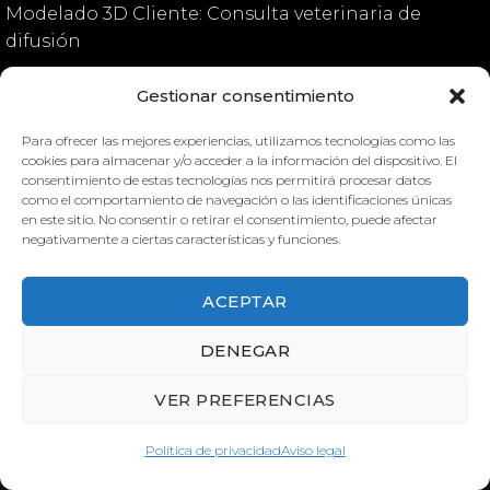
Modelado 3D Cliente: Consulta veterinaria de
difusión
Gestionar consentimiento
Para ofrecer las mejores experiencias, utilizamos tecnologías como las
Corazón canino
Corazón canino
cookies para almacenar y/o acceder a la información del dispositivo. El
consentimiento de estas tecnologías nos permitirá procesar datos
como el comportamiento de navegación o las identificaciones únicas
en este sitio. No consentir o retirar el consentimiento, puede afectar
negativamente a ciertas características y funciones.
ACEPTAR
CORAZÓN CANINO
CORAZÓN CANINO
DENEGAR
VER PREFERENCIAS
Política de privacidad
Aviso legal