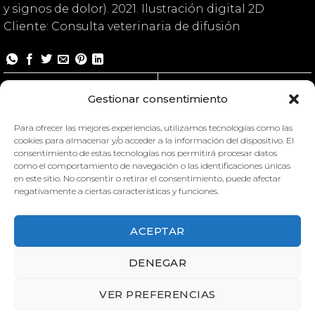
y signos de dolor). 2021. Ilustración digital 2D
Cliente: Consulta veterinaria de difusión
Conducta felina
Conducta felina
Gestionar consentimiento
Para ofrecer las mejores experiencias, utilizamos tecnologías como las
cookies para almacenar y/o acceder a la información del dispositivo. El
consentimiento de estas tecnologías nos permitirá procesar datos
como el comportamiento de navegación o las identificaciones únicas
en este sitio. No consentir o retirar el consentimiento, puede afectar
negativamente a ciertas características y funciones.
ACEPTAR
CONDUCTA FELINA
DENEGAR
VER PREFERENCIAS
CONDUCTA FELINA